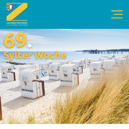
69
.
Sylter Woche
10. – 14. MAI 2027