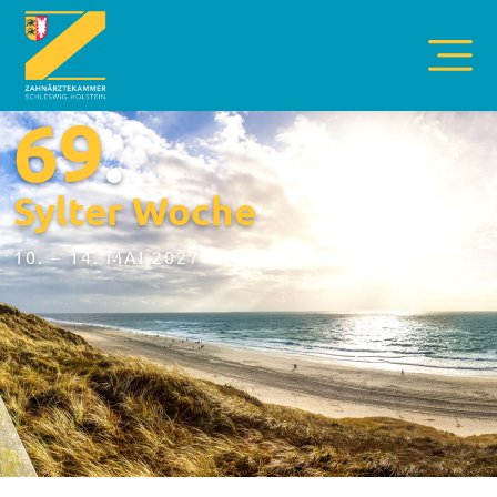
69
.
Sylter Woche
10. – 14. MAI 2027