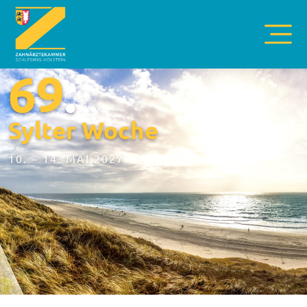
69
.
Sylter Woche
10. – 14. MAI 2027