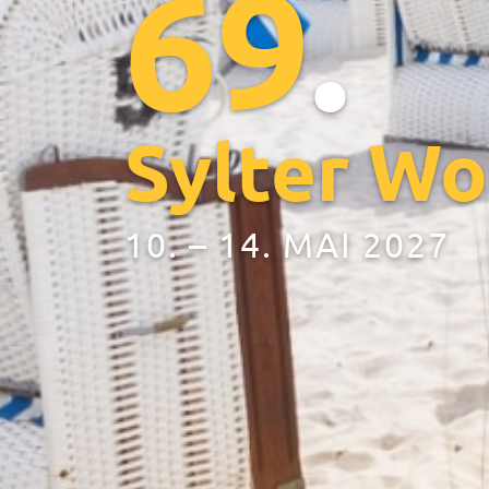
69
.
Sylter W
10. – 14. MAI 2027