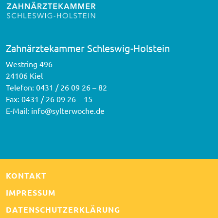
Zahnärztekammer Schleswig-Holstein
Westring 496
24106 Kiel
Telefon:
0431 / 26 09 26 – 82
Fax: 0431 / 26 09 26 – 15
E-Mail:
info@sylterwoche.de
KONTAKT
IMPRESSUM
DATENSCHUTZERKLÄRUNG