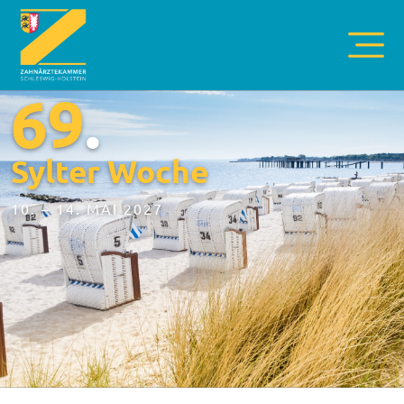
69
.
Sylter Woche
10. – 14. MAI 2027