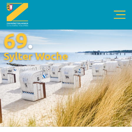
69
.
Sylter Woche
10. – 14. MAI 2027