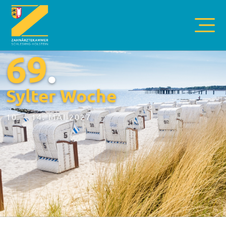
69
.
Sylter Woche
10. – 14. MAI 2027